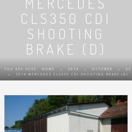
MERCEDES
CLS350 CDI
SHOOTING
BRAKE (D)
YOU ARE HERE:
HOME
→
2014
→
OCTOBER
→
27
→
2014 MERCEDES CLS350 CDI SHOOTING BRAKE (D)